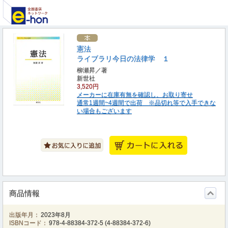
憲法
ライブラリ今日の法律学 １
柳瀬昇／著
新世社
3,520円
メーカーに在庫有無を確認し、お取り寄せ
通常1週間~4週間で出荷 ※品切れ等で入手できな
い場合もございます
商品情報
出版年月：
2023年8月
ISBNコード：
978-4-88384-372-5
(
4-88384-372-6
)