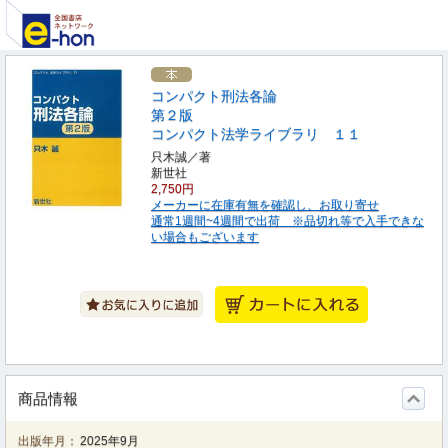
コンパクト刑法各論
第２版
コンパクト法学ライブラリ １１
只木誠／著
新世社
2,750円
メーカーに在庫有無を確認し、お取り寄せ
通常1週間~4週間で出荷 ※品切れ等で入手できな
い場合もございます
商品情報
出版年月：
2025年9月