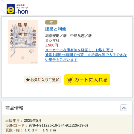
建築と利他
堀部安嗣／著 中島岳志／著
ミシマ社
1,980円
メーカーに在庫有無を確認し、お取り寄せ
通常1週間~4週間で出荷 ※品切れ等で入手できな
い場合もございます
商品情報
出版年月：
2025年5月
ISBNコード：
978-4-911226-19-3
(
4-911226-19-6
)
頁数・縦：
１６３Ｐ １９ｃｍ