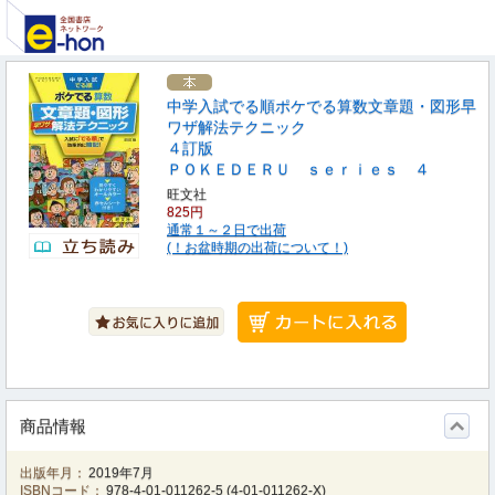
中学入試でる順ポケでる算数文章題・図形早
ワザ解法テクニック
４訂版
ＰＯＫＥＤＥＲＵ ｓｅｒｉｅｓ ４
旺文社
825円
通常１～２日で出荷
(！お盆時期の出荷について！)
商品情報
出版年月：
2019年7月
ISBNコード：
978-4-01-011262-5
(
4-01-011262-X
)