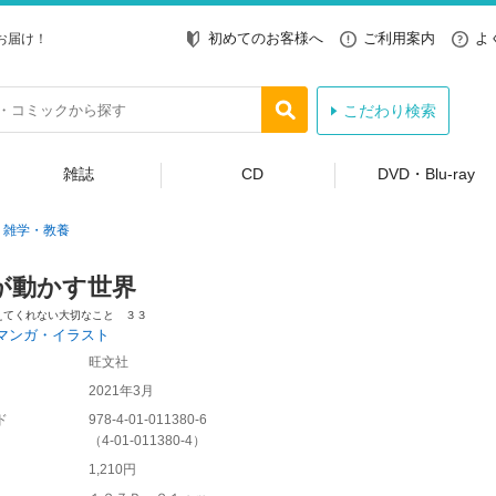
初めてのお客様へ
ご利用案内
よ
お届け！
こだわり検索
雑誌
CD
DVD・Blu-ray
雑学・教養
が動かす世界
えてくれない大切なこと ３３
マンガ・イラスト
旺文社
2021年3月
ド
978-4-01-011380-6
（
4-01-011380-4
）
1,210円