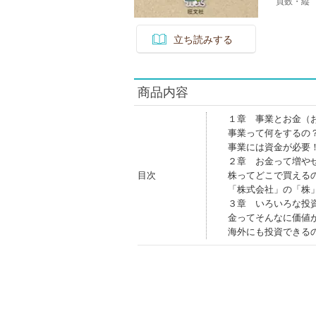
頁数・縦
立ち読みする
商品内容
１章 事業とお金（
事業って何をするの
事業には資金が必要
２章 お金って増や
目次
株ってどこで買える
「株式会社」の「株
３章 いろいろな投
金ってそんなに価値
海外にも投資できる