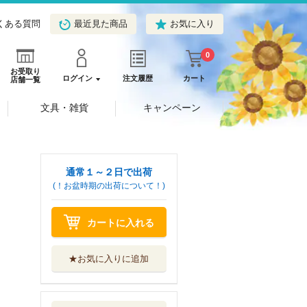
くある質問
最近見た商品
お気に入り
0
お受取り
ログイン
注文履歴
カート
店舗一覧
文具・雑貨
キャンペーン
通常１～２日で出荷
(！お盆時期の出荷について！)
カートに入れる
★お気に入りに追加
データサイエンス
統計で問題解...
旺文社