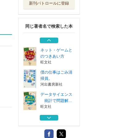
新刊パトロールに登録
働くってどういう
こと？ 今の自...
旺文社
同じ著者名で検索した本
お金のこと
旺文社
ネット・ゲームと
のつきあい方
旺文社
僕の仕事はごみ清
掃員。
河出書房新社
データサイエンス
統計で問題解...
旺文社
働くってどういう
こと？ 今の自...
旺文社