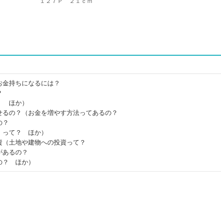
１２７Ｐ ２１ｃｍ
お金持ちになるには？
？
！ ほか）
せるの？（お金を増やす方法ってあるの？
の？
」って？ ほか）
資（土地や建物への投資って？
があるの？
の？ ほか）