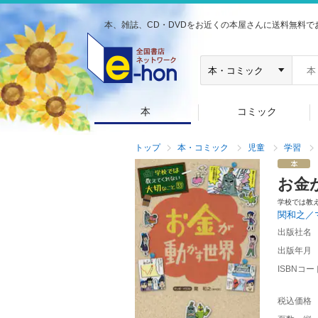
本、雑誌、CD・DVDをお近くの本屋さんに送料無料で
本
コミック
トップ
本・コミック
児童
学習
お金
学校では教
関和之／
出版社名
出版年月
ISBNコー
税込価格