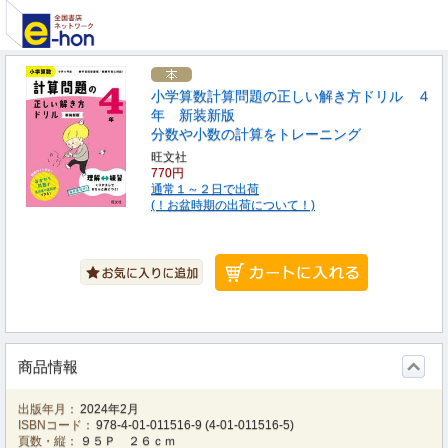
小学算数計算問題の正しい解き方ドリル ４
年 新装新版
分数や小数の計算をトレーニング
旺文社
770円
通常１～２日で出荷
(！お盆時期の出荷について！)
商品情報
出版年月：
2024年2月
ISBNコード：
978-4-01-011516-9
(
4-01-011516-5
)
頁数・縦：
９５Ｐ ２６ｃｍ