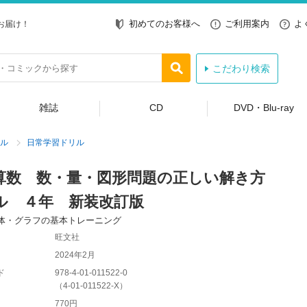
初めてのお客様へ
ご利用案内
よ
お届け！
こだわり検索
雑誌
CD
DVD・Blu-ray
ル
日常学習ドリル
算数 数・量・図形問題の正しい解き方
ル ４年 新装改訂版
体・グラフの基本トレーニング
旺文社
2024年2月
ド
978-4-01-011522-0
（
4-01-011522-X
）
770円