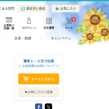
くある質問
最近見た商品
お気に入り
0
お受取り
ログイン
注文履歴
カート
店舗一覧
文具・雑貨
キャンペーン
通常１～２日で出荷
(！お盆時期の出荷について！)
カートに入れる
★お気に入りに追加