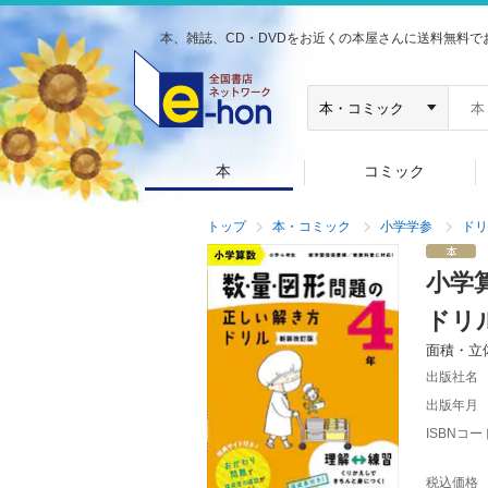
本、雑誌、CD・DVDをお近くの本屋さんに送料無料で
本
コミック
トップ
本・コミック
小学学参
ドリ
小学
ドリ
面積・立
出版社名
出版年月
ISBNコー
税込価格