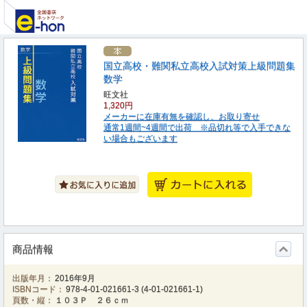
国立高校・難関私立高校入試対策上級問題集
数学
旺文社
1,320円
メーカーに在庫有無を確認し、お取り寄せ
通常1週間~4週間で出荷 ※品切れ等で入手できな
い場合もございます
商品情報
出版年月：
2016年9月
ISBNコード：
978-4-01-021661-3
(
4-01-021661-1
)
頁数・縦：
１０３Ｐ ２６ｃｍ