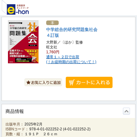
中学総合的研究問題集社会
４訂版
大野新／〔ほか〕監修
旺文社
1,760円
通常１～２日で出荷
(！お盆時期の出荷について！)
商品情報
出版年月：
2025年2月
ISBNコード：
978-4-01-022252-2
(
4-01-022252-2
)
頁数・縦：
１９１Ｐ ２６ｃｍ