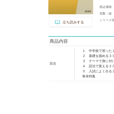
税込価格
頁数・縦
シリーズ
立ち読みする
商品内容
１ 中学校で習った
２ 基礎を固める３
３ テーマで身に付
目次
４ 語法で覚える２
５ 入試によく出る
巻末特集