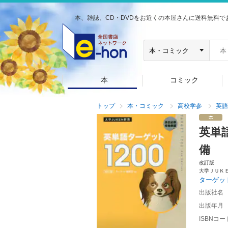
本、雑誌、CD・DVDをお近くの本屋さんに送料無料で
本
コミック
トップ
本・コミック
高校学参
英語
英単
備
改訂版
大学ＪＵＫ
ターゲッ
出版社名
出版年月
ISBNコー