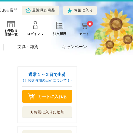
くある質問
最近見た商品
お気に入り
0
お受取り
ログイン
注文履歴
カート
店舗一覧
文具・雑貨
キャンペーン
通常１～２日で出荷
(！お盆時期の出荷について！)
カートに入れる
★お気に入りに追加
カード英単語ター
ゲット１９００...
旺文社