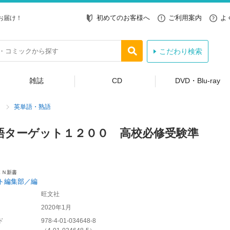
初めてのお客様へ
ご利用案内
よ
お届け！
こだわり検索
雑誌
CD
DVD・Blu-ray
英単語・熟語
語ターゲット１２００ 高校必修受験準
ＥＮ新書
ト編集部／編
旺文社
2020年1月
ド
978-4-01-034648-8