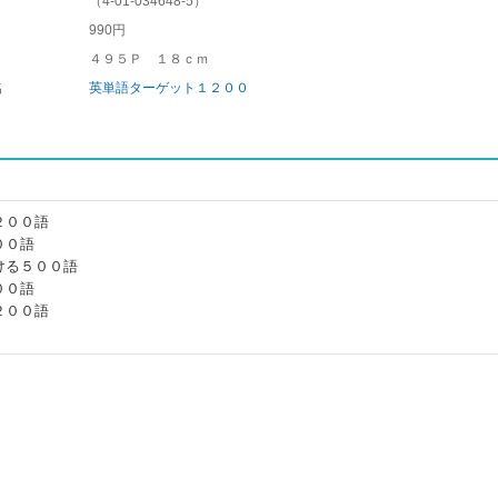
（
4-01-034648-5
）
990円
４９５Ｐ １８ｃｍ
名
英単語ターゲット１２００
２００語
００語
ける５００語
００語
２００語