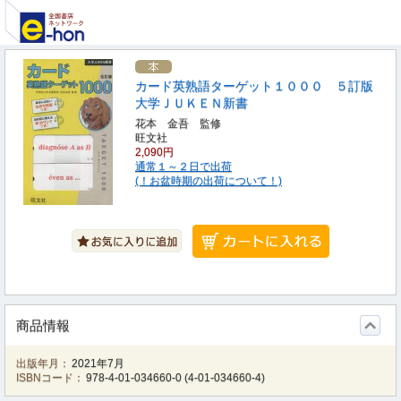
カード英熟語ターゲット１０００ ５訂版
大学ＪＵＫＥＮ新書
花本 金吾 監修
旺文社
2,090円
通常１～２日で出荷
(！お盆時期の出荷について！)
商品情報
出版年月：
2021年7月
ISBNコード：
978-4-01-034660-0
(
4-01-034660-4
)