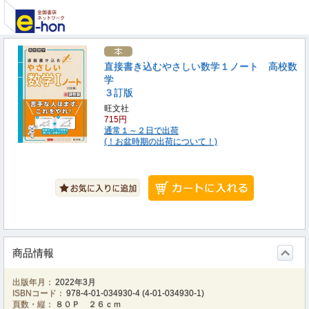
直接書き込むやさしい数学１ノート 高校数
学
３訂版
旺文社
715円
通常１～２日で出荷
(！お盆時期の出荷について！)
商品情報
出版年月：
2022年3月
ISBNコード：
978-4-01-034930-4
(
4-01-034930-1
)
頁数・縦：
８０Ｐ ２６ｃｍ