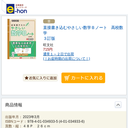
直接書き込むやさしい数学Ｂノート 高校数
学
３訂版
旺文社
715円
通常１～２日で出荷
(！お盆時期の出荷について！)
商品情報
出版年月：
2023年3月
ISBNコード：
978-4-01-034933-5
(
4-01-034933-6
)
頁数・縦：
４８Ｐ ２６ｃｍ