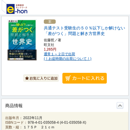
共通テスト受験生の５０％以下しか解けない
「差がつく」問題と解き方世界史
佐藤哲／著
旺文社
1,265円
通常１～２日で出荷
(！お盆時期の出荷について！)
商品情報
出版年月：
2022年11月
ISBNコード：
978-4-01-035058-4
(
4-01-035058-X
)
頁数・縦：
１７５Ｐ ２１ｃｍ