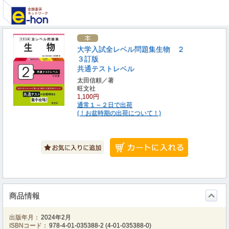
大学入試全レベル問題集生物 ２
３訂版
共通テストレベル
太田信頼／著
旺文社
1,100円
通常１～２日で出荷
(！お盆時期の出荷について！)
商品情報
出版年月：
2024年2月
ISBNコード：
978-4-01-035388-2
(
4-01-035388-0
)