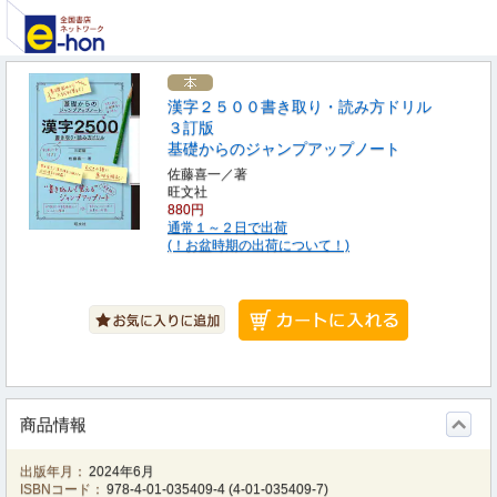
漢字２５００書き取り・読み方ドリル
３訂版
基礎からのジャンプアップノート
佐藤喜一／著
旺文社
880円
通常１～２日で出荷
(！お盆時期の出荷について！)
商品情報
出版年月：
2024年6月
ISBNコード：
978-4-01-035409-4
(
4-01-035409-7
)