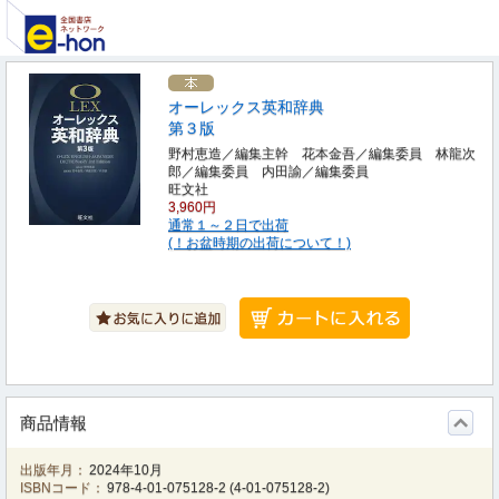
オーレックス英和辞典
第３版
野村恵造／編集主幹 花本金吾／編集委員 林龍次
郎／編集委員 内田諭／編集委員
旺文社
3,960円
通常１～２日で出荷
(！お盆時期の出荷について！)
商品情報
出版年月：
2024年10月
ISBNコード：
978-4-01-075128-2
(
4-01-075128-2
)