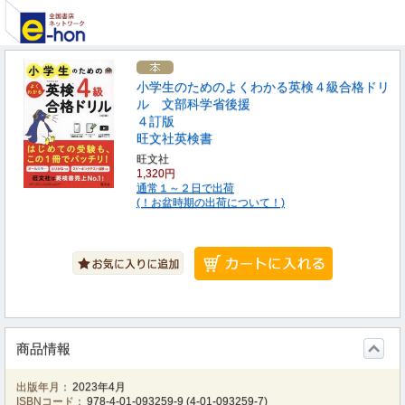
小学生のためのよくわかる英検４級合格ドリ
ル 文部科学省後援
４訂版
旺文社英検書
旺文社
1,320円
通常１～２日で出荷
(！お盆時期の出荷について！)
商品情報
出版年月：
2023年4月
ISBNコード：
978-4-01-093259-9
(
4-01-093259-7
)