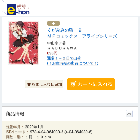
くだみみの猫 ９
ＭＦコミックス アライブシリーズ
中山幸／著
ＫＡＤＯＫＡＷＡ
693円
通常１～２日で出荷
(！お盆時期の出荷について！)
商品情報
出版年月：
2020年1月
ISBNコード：
978-4-04-064030-3
(
4-04-064030-6
)
頁数・縦：
１冊 １９ｃｍ