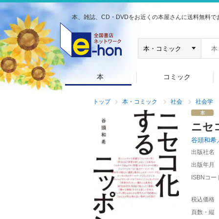
本、雑誌、CD・DVDをお近くの本屋さんに送料無料で
本
コミック
トップ
本・コミック
社会
社会学
ニセ
谷頭和希
出版社名
出版年月
ISBNコー
税込価格
頁数・縦