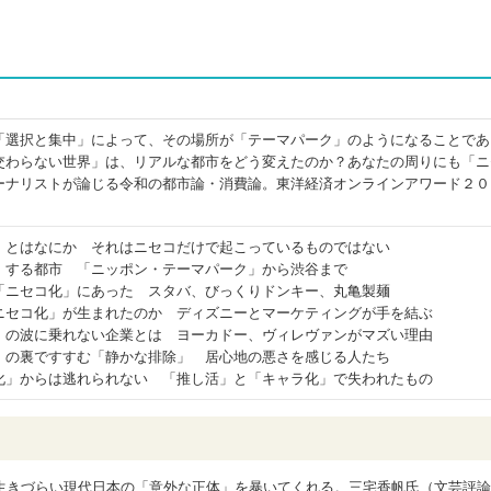
「選択と集中」によって、その場所が「テーマパーク」のようになることであ
交わらない世界」は、リアルな都市をどう変えたのか？あなたの周りにも「ニ
ーナリストが論じる令和の都市論・消費論。東洋経済オンラインアワード２０
」とはなにか それはニセコだけで起こっているものではない
」する都市 「ニッポン・テーマパーク」から渋谷まで
「ニセコ化」にあった スタバ、びっくりドンキー、丸亀製麺
ニセコ化」が生まれたのか ディズニーとマーケティングが手を結ぶ
」の波に乗れない企業とは ヨーカドー、ヴィレヴァンがマズい理由
」の裏ですすむ「静かな排除」 居心地の悪さを感じる人たち
化」からは逃れられない 「推し活」と「キャラ化」で失われたもの
生きづらい現代日本の「意外な正体」を暴いてくれる。三宅香帆氏（文芸評論