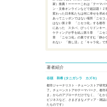
家）推薦！ーーーーこれは「テーマパ
ン・文春オンラインなどで超話題！Ｚ
変わった日本私たちは何に幸せを求め
あってニッポンではない場所「ニセコ
はない第２章 「ニセコ化」する都市
にあった スタバ、びっくりドンキー
ケティングが手を結ぶ第５章 「ニセ
章 「ニセコ化」の裏ですすむ「静か
れない 「推し活」と「キャラ化」で
著者紹介
谷頭 和希 (タニガシラ カズキ)
都市ジャーナリスト・チェーンストア研究
了。チェーンストアやテーマパーク、都市
ま」からのアプローチだけでなく、「むか
ビジネスなど、さまざまなメディア・雑誌
たものです）