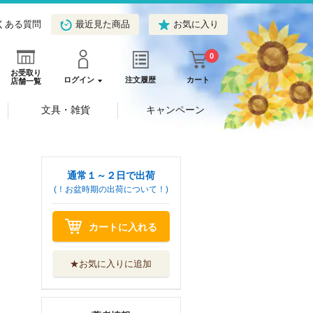
くある質問
最近見た商品
お気に入り
0
お受取り
ログイン
注文履歴
カート
店舗一覧
文具・雑貨
キャンペーン
通常１～２日で出荷
(！お盆時期の出荷について！)
カートに入れる
★お気に入りに追加