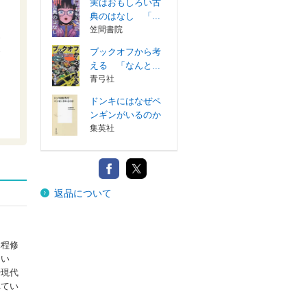
実はおもしろい古
典のはなし 「...
笠間書院
ブックオフから考
える 「なんと...
青弓社
ドンキにはなぜペ
ンギンがいるのか
集英社
返品について
課程修
「い
や現代
れてい