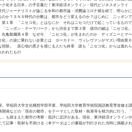
ーク化する日本」の予言書だ！東洋経済オンライン・現代ビジネスオンライ
世代ジャーナリストが論じる令和の都市論・消費論コロナ禍を経て、明らかに
るのか？ＳＮＳ時代の分断は、都市をどう変えるのか？はじめに ニッポンで
」第１章 「ニセコ化」とはなにか それはニセコだけで起こっているもので
 「ニッポン・テーマパーク」から渋谷まで第３章 成功の鍵は「ニセコ化」
、丸亀製麺第４章 なぜ今、「ニセコ化」が生まれたのか ディズニーとマー
コ化」の波に乗れない企業とは ヨーカドー、ヴィレヴァンがマズい理由第６
な排除」 居心地の悪さを感じる人たち終章 誰も「ニセコ化」からは逃れら
失われたもの
家。早稲田大学文化構想学部卒業、早稲田大学教育学術院国語教育専攻修士
再開発などの「現在の都市」をテーマとした取材・執筆等を精力的に行う。
し」も踏まえた都市の考察・批評に定評がある。現在、東洋経済オンライン
にて記事・取材を手掛ける（本データはこの書籍が刊行された当時に掲載さ