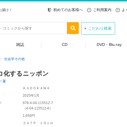
初めてのお客様へ
ご利用案内
よ
お届け！
こだわり検索
雑誌
CD
DVD・Blu-ray
社会学その他
コ化するニッポン
／著
ＫＡＤＯＫＡＷＡ
2025年1月
ド
978-4-04-115512-7
（
4-04-115512-6
）
1,650円
２４７Ｐ １９ｃｍ