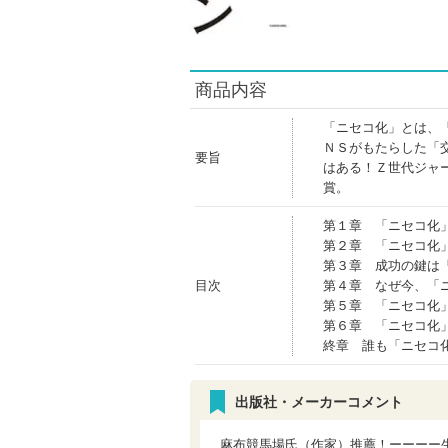
商品内容
「ニセコ化」とは、
ＮＳがもたらした「
要旨
はある！Ｚ世代ジャ
賞。
第１章 「ニセコ化
第２章 「ニセコ化
第３章 成功の鍵は
目次
第４章 なぜ今、「
第５章 「ニセコ化
第６章 「ニセコ化
終章 誰も「ニセコ
出版社・メーカーコメント
麻布競馬場氏（作家）推薦！ーーーー