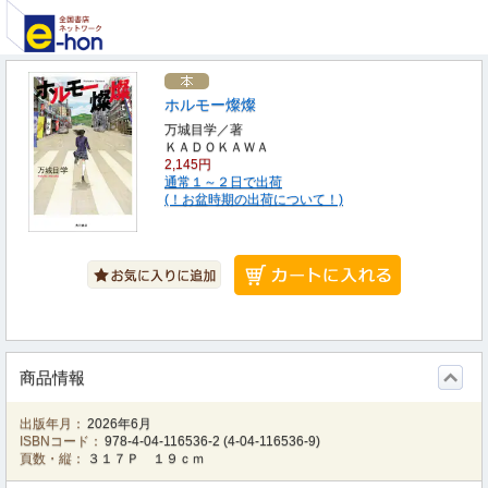
ホルモー燦燦
万城目学／著
ＫＡＤＯＫＡＷＡ
2,145円
通常１～２日で出荷
(！お盆時期の出荷について！)
商品情報
出版年月：
2026年6月
ISBNコード：
978-4-04-116536-2
(
4-04-116536-9
)
頁数・縦：
３１７Ｐ １９ｃｍ