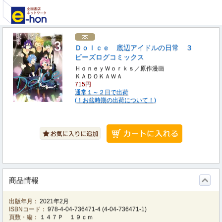
Ｄｏｌｃｅ 底辺アイドルの日常 ３
ビーズログコミックス
ＨｏｎｅｙＷｏｒｋｓ／原作漫画
ＫＡＤＯＫＡＷＡ
715円
通常１～２日で出荷
(！お盆時期の出荷について！)
商品情報
出版年月：
2021年2月
ISBNコード：
978-4-04-736471-4
(
4-04-736471-1
)
頁数・縦：
１４７Ｐ １９ｃｍ