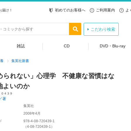
初めてのお客様へ
ご利用案内
よ
お届け！
こだわり検索
雑誌
CD
DVD・Blu-ray
養
集英社新書
められない」心理学 不健康な習慣はな
地よいのか
 ０４３９
／著
集英社
2008年4月
ド
978-4-08-720439-1
（
4-08-720439-1
）