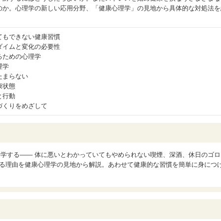
のか。心理学の新しい応用分野、「健康心理学」の見地から具体的な対処法を
てもできない健康習慣
ダイムと変化の必要性
るための心理学
理学
たまらない
康状態
と行動
づくりをめざして
科学する―― 体に悪いとわかっていてもやめられない喫煙、深酒、休日のゴロ
する理由を健康心理学の見地から解説。あわせて健康的な習慣を簡単に身につ