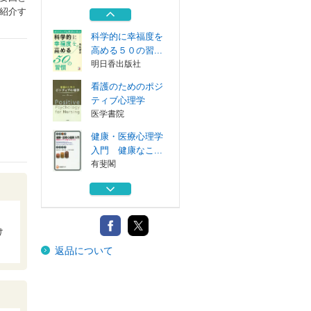
学標準テキスト...
紹介す
ナカニシヤ出版
科学的に幸福度を
高める５０の習...
明日香出版社
看護のためのポジ
ティブ心理学
医学書院
健康・医療心理学
入門 健康なこ...
有斐閣
保健と健康の心理
学標準テキスト...
ナカニシヤ出版
け
保健と健康の心理
返品について
学標準テキスト...
ナカニシヤ出版
科学的に幸福度を
高める５０の習...