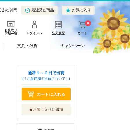
くある質問
最近見た商品
お気に入り
0
お受取り
ログイン
注文履歴
カート
店舗一覧
文具・雑貨
キャンペーン
通常１～２日で出荷
(！お盆時期の出荷について！)
カートに入れる
★お気に入りに追加