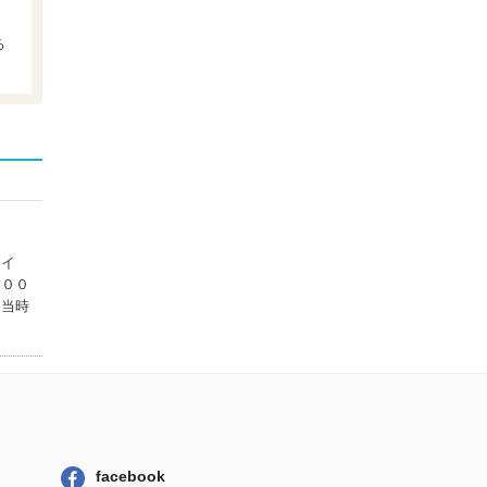
明日香出版社
看護のためのポジ
る
ティブ心理学
医学書院
健康・医療心理学
入門 健康なこ...
有斐閣
保健と健康の心理
学標準テキスト...
ナカニシヤ出版
ドイ
保健と健康の心理
２００
学標準テキスト...
た当時
ナカニシヤ出版
facebook