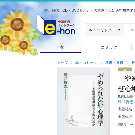
本、雑誌、CD・DVDをお近くの本屋さんに送料無料で
本
コミック
トップ
本・コミック
新書・選書
教
「や
ぜ心
集英社新書
島井哲志
出版社名
出版年月
ISBNコー