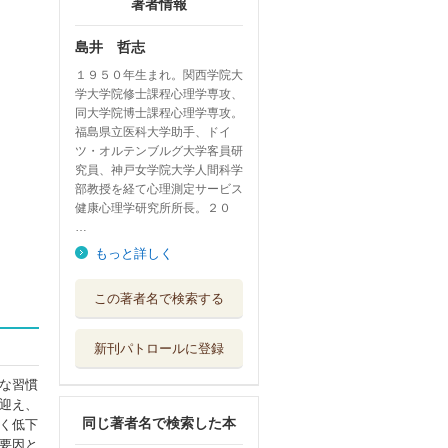
著者情報
島井 哲志
１９５０年生まれ。関西学院大
学大学院修士課程心理学専攻、
同大学院博士課程心理学専攻。
福島県立医科大学助手、ドイ
ツ・オルテンブルグ大学客員研
究員、神戸女学院大学人間科学
部教授を経て心理測定サービス
健康心理学研究所所長。２０
…
もっと詳しく
健康・医療心理学
この著者名で検索する
入門 健康なこ...
有斐閣
新刊パトロールに登録
保健と健康の心理
学標準テキスト...
な習慣
ナカニシヤ出版
迎え、
同じ著者名で検索した本
く低下
保健と健康の心理
要因と