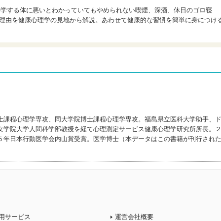
科学する体に悪いとわかっていてもやめられない喫煙、深酒、休日のゴロ寝
る理由を健康心理学の見地から解説。あわせて健康的な習慣を簡単に身につけ
士課程心理学専攻、同大学院博士課程心理学専攻。福島県立医科大学助手、
女学院大学人間科学部教授を経て心理測定サービス健康心理学研究所所長。
５年日本行動医学会内山賞受賞。医学博士（本データはこの書籍が刊行され
用サービス
運営会社概要