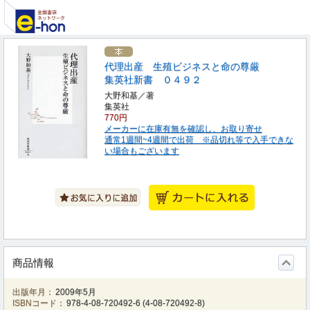
代理出産 生殖ビジネスと命の尊厳
集英社新書 ０４９２
大野和基／著
集英社
770円
メーカーに在庫有無を確認し、お取り寄せ
通常1週間~4週間で出荷 ※品切れ等で入手できな
い場合もございます
商品情報
出版年月：
2009年5月
ISBNコード：
978-4-08-720492-6
(
4-08-720492-8
)