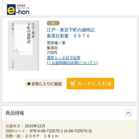
江戸・東京下町の歳時記
集英社新書 ０５７０
荒井修／著
集英社
770円
通常１～２日で出荷
(！お盆時期の出荷について！)
商品情報
出版年月：
2010年12月
ISBNコード：
978-4-08-720570-1
(
4-08-720570-3
)
頁数・縦：
２０６Ｐ １８ｃｍ