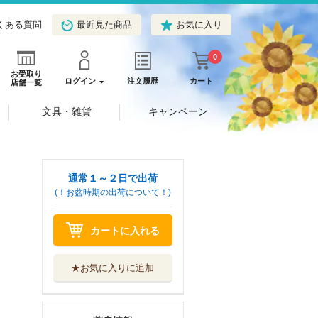
くある質問
最近見た商品
お気に入り
0
お受取り
ログイン
注文履歴
カート
店舗一覧
文具・雑貨
キャンペーン
通常１～２日で出荷
(！お盆時期の出荷について！)
カートに入れる
★お気に入りに追加