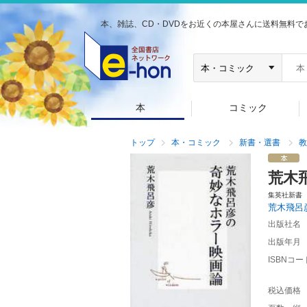
本、雑誌、CD・DVDをお近くの本屋さんに送料無料で
本
コミック
トップ
本・コミック
新書・選書
教
荒木
集英社新書
荒木飛呂
出版社名
出版年月
ISBNコー
税込価格