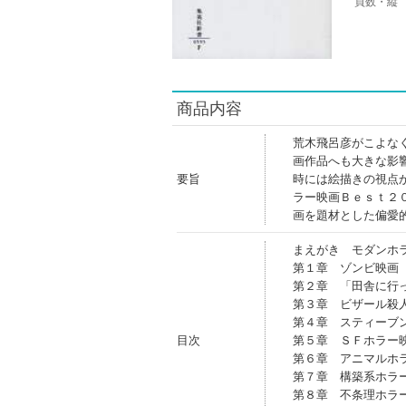
頁数・縦
商品内容
荒木飛呂彦がこよな
画作品へも大きな影
要旨
時には絵描きの視点
ラー映画Ｂｅｓｔ２
画を題材とした偏愛
まえがき モダンホ
第１章 ゾンビ映画
第２章 「田舎に行
第３章 ビザール殺
第４章 スティーブ
目次
第５章 ＳＦホラー
第６章 アニマルホ
第７章 構築系ホラ
第８章 不条理ホラ