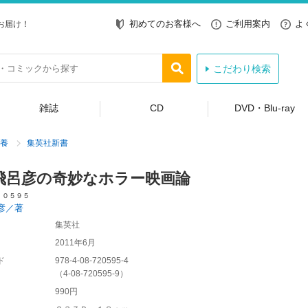
初めてのお客様へ
ご利用案内
よ
お届け！
こだわり検索
雑誌
CD
DVD・Blu-ray
養
集英社新書
飛呂彦の奇妙なホラー映画論
 ０５９５
彦／著
集英社
2011年6月
ド
978-4-08-720595-4
（
4-08-720595-9
）
990円