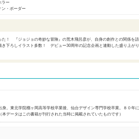
ホラー
オン・ボーダー
った！ 『ジョジョの奇妙な冒険』の荒木飛呂彦が、自身の創作との関係を語
描き下ろしイラスト多数！ デビュー30周年の記念企画と連動した盛り上が
出身。東北学院榴ヶ岡高等学校卒業後、仙台デザイン専門学校卒業。８０年
（本データはこの書籍が刊行された当時に掲載されていたものです）