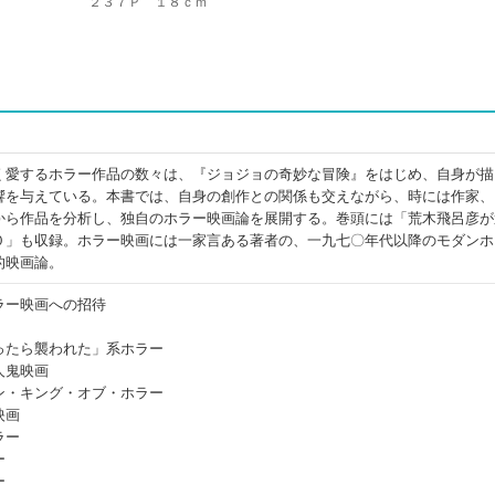
２３７Ｐ １８ｃｍ
く愛するホラー作品の数々は、『ジョジョの奇妙な冒険』をはじめ、自身が描
響を与えている。本書では、自身の創作との関係も交えながら、時には作家、
から作品を分析し、独自のホラー映画論を展開する。巻頭には「荒木飛呂彦が
０」も収録。ホラー映画には一家言ある著者の、一九七〇年代以降のモダンホ
的映画論。
ラー映画への招待
ったら襲われた」系ホラー
人鬼映画
ン・キング・オブ・ホラー
映画
ラー
ー
ー