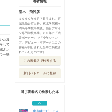
著者情報
荒木 飛呂彦
１９６０年６月７日生まれ、宮
城県仙台市出身。東北学院榴ヶ
岡高等学校卒業後、仙台デザイ
ン専門学校卒業。８０年に『武
装ポーカー』で「少年ジャン
いた漫
プ」デビュー（本データはこの
そして
書籍が刊行された当時に掲載さ
選ぶホ
れていたものです）
ラー映
Ｔｈｅ ＪＯＪＯ
この著者名で検索する
Ｌａｎｄｓ ジ...
集英社
新刊パトロールに登録
ＪＯＪＯ’ｓ Ｂ
ｉｚａｒｒｅ ...
集英社
同じ著者名で検索した本
ストーンオーシャ
ン １－１７巻...
集英社
魔老紳士ビーティ