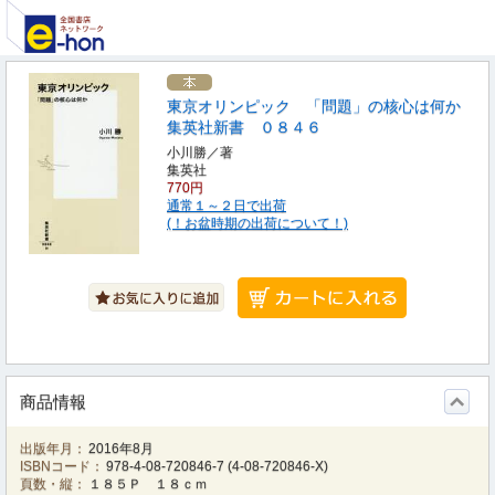
東京オリンピック 「問題」の核心は何か
集英社新書 ０８４６
小川勝／著
集英社
770円
通常１～２日で出荷
(！お盆時期の出荷について！)
商品情報
出版年月：
2016年8月
ISBNコード：
978-4-08-720846-7
(
4-08-720846-X
)
頁数・縦：
１８５Ｐ １８ｃｍ