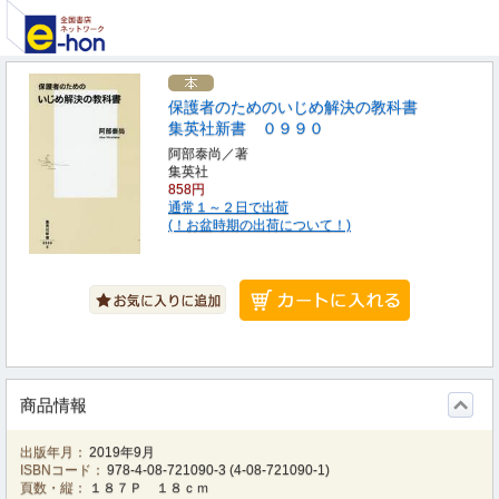
保護者のためのいじめ解決の教科書
集英社新書 ０９９０
阿部泰尚／著
集英社
858円
通常１～２日で出荷
(！お盆時期の出荷について！)
商品情報
出版年月：
2019年9月
ISBNコード：
978-4-08-721090-3
(
4-08-721090-1
)
頁数・縦：
１８７Ｐ １８ｃｍ