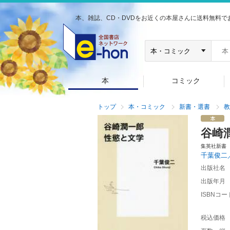
本、雑誌、CD・DVDをお近くの本屋さんに送料無料で
本
コミック
トップ
本・コミック
新書・選書
教
谷崎
集英社新書
千葉俊二
出版社名
出版年月
ISBNコー
税込価格