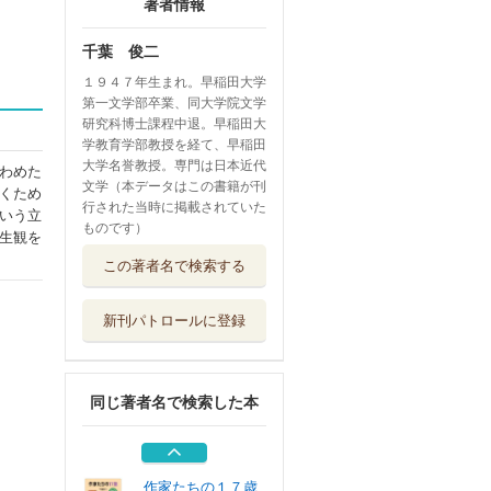
著者情報
千葉 俊二
１９４７年生まれ。早稲田大学
第一文学部卒業、同大学院文学
研究科博士課程中退。早稲田大
学教育学部教授を経て、早稲田
大学名誉教授。専門は日本近代
わめた
文学（本データはこの書籍が刊
くため
行された当時に掲載されていた
いう立
ものです）
生観を
文学のなかの科学
この著者名で検索する
なぜ飛行機は...
勉誠社
新刊パトロールに登録
文芸的な、余りに
文芸的な／饒舌...
講談社
同じ著者名で検索した本
アジア遊学 ２０
０
勉誠社
作家たちの１７歳