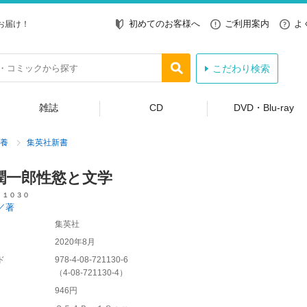
初めてのお客様へ
ご利用案内
よ
お届け！
こだわり検索
雑誌
CD
DVD・Blu-ray
養
集英社新書
潤一郎性慾と文学
 １０３０
／著
集英社
2020年8月
ド
978-4-08-721130-6
（
4-08-721130-4
）
946円