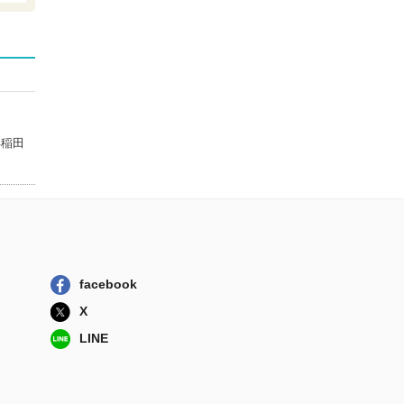
宛書簡二六二通...
中央公論新社
文学のなかの科学
なぜ飛行機は...
勉誠社
文芸的な、余りに
文芸的な／饒舌...
早稲田
講談社
アジア遊学 ２０
０
勉誠社
facebook
X
LINE