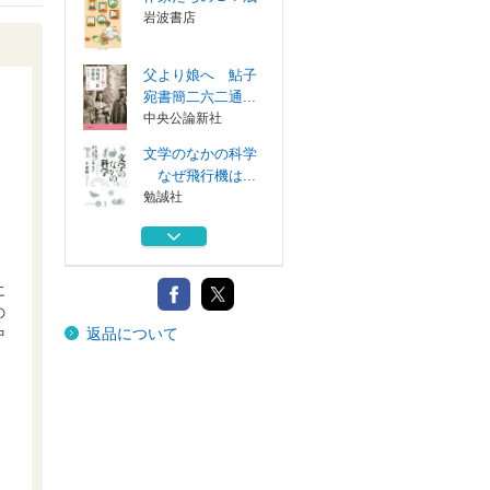
岩波書店
父より娘へ 鮎子
宛書簡二六二通...
中央公論新社
文学のなかの科学
なぜ飛行機は...
勉誠社
文芸的な、余りに
文芸的な／饒舌...
講談社
に
アジア遊学 ２０
の
返品について
０
中
勉誠社
作家たちの１７歳
岩波書店
父より娘へ 鮎子