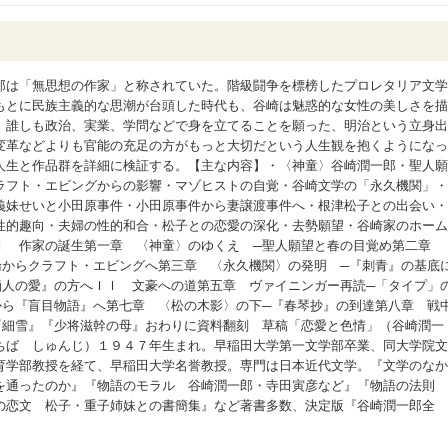
郎は「無思想の作家」と称されていた。階級闘争を標榜したプロレタリア文学
もとに民族主義的な思潮が台頭した時代も、谷崎は魅惑的な女性の美しさを描
。誰しも政治、実業、学問などで身を立てることを願った、明治という立身出
変革などよりも官能の充足の方がもっと大切だという人生観を抱くようになっ
人生と作品群を詳細に検証する。【主な内容】・〈神童〉谷崎潤一郎・聖人願
ラフト・エビングからの影響・マゾヒストの自覚・谷崎文学の「永久機関」・
義妹せいと小田原事件・小田原事件から妻譲渡事件へ・根津松子との出会い・
性的趣向・夫婦の性的和合・松子との恋愛の深化・去勢願望・谷崎家のホーム
Ｉ 作家の誕生第一章 〈神童〉のゆくえ ─聖人願望と春の目覚め第二章
論からクラフト・エビングへ第三章 〈永久機関〉の発明 ─『刺青』の基底
痴人の愛』の方へＩＩ 文豪への道第五章 ヴァイニンガー再読─「タイプ」
から『盲目物語』へ第七章 〈松の木影〉の下─『春琴抄』の到達第八章 戦
『細雪』『少将滋幹の母』おわりに資料翻刻 草稿「恋愛と色情」（谷崎潤一
ちば しゅんじ）１９４７年生まれ。早稲田大学第一文学部卒業、同大学院文
育学部教授を経て、早稲田大学名誉教授。専門は日本近代文学。『文学のなか
を通ったのか』『物語のモラル 谷崎潤一郎・寺田寅彦など』『物語の法則
の恋文 松子・重子姉妹との書簡集』など著書多数、決定版『谷崎潤一郎全