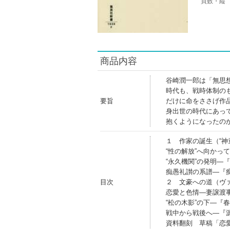
頁数・縦
商品内容
谷崎潤一郎は「無思
時代も、戦時体制の
要旨
だけに命をささげ作
身出世の時代にあっ
抱くようになったの
１ 作家の誕生（“神
“性の解放”へ向かっ
“永久機関”の発明―
痴愚礼讃の系譜―『
目次
２ 文豪への道（ヴ
恋愛と色情―妻譲渡
“松の木影”の下―『
戦中から戦後へ―『
資料翻刻 草稿「恋