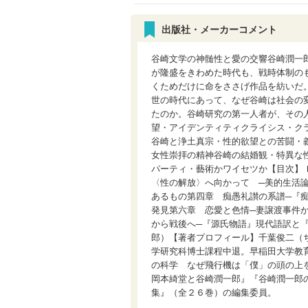
出版社・メーカーコメント
谷崎文学の神髄性と愛の交響谷崎潤一
が隆盛をきわめた時代も、戦時体制の
くためだけに命をささげ作品を紡いだ
世の時代にあって、なぜ谷崎は社会の
たのか。谷崎研究の第一人者が、その
望・アイデンティティクライシス・ク
谷崎と浄土真宗・性的欲望との苦闘・
女性崇拝の精神谷崎の結婚観・特異な
パーティ・藝術かワイセツか【目次】
〈性の解放〉へ向かって ─美的生活
あるもの第四章 痴愚礼讃の系譜─『
発見第六章 恋愛と色情─妻譲渡事件
から戦後へ─『源氏物語』現代語訳と
郎）【著者プロフィール】千葉俊二（
学研究科博士課程中退。早稲田大学教
の科学 なぜ飛行機は「僕」の頭の上
岡本綺堂と谷崎潤一郎』『谷崎潤一郎
集』（全２６巻）の編集委員。