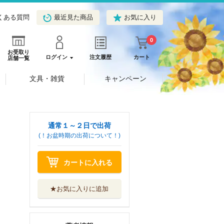
くある質問
最近見た商品
お気に入り
0
お受取り
ログイン
注文履歴
カート
店舗一覧
文具・雑貨
キャンペーン
通常１～２日で出荷
(！お盆時期の出荷について！)
カートに入れる
★お気に入りに追加