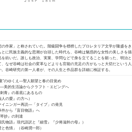
２５４Ｐ １８ｃｍ
想の作家」と称されていた。階級闘争を標榜したプロレタリア文学が隆盛をき
もとに民族主義的な思潮が台頭した時代も、谷崎は魅惑的な女性の美しさを描
品を紡いだ。誰しも政治、実業、学問などで身を立てることを願った、明治と
て、なぜ谷崎は社会の変革などよりも官能の充足の方がもっと大切だという人
か。谷崎研究の第一人者が、その人生と作品群を詳細に検証する。
童”のゆくえ―聖人願望と春の目覚め
て―美的生活論からクラフト・エビングへ
『刺青』の基底にあるもの
痴人の愛』の方へ）
ァイニンガー再読―「タイプ」の発見
事件から『盲目物語』へ
春琴抄』の到達
源氏物語』現代語訳と『細雪』『少将滋幹の母』）
愛と色情」（谷崎潤一郎）