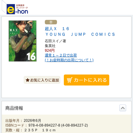
超人Ｘ １６
ＹＯＵＮＧ ＪＵＭＰ ＣＯＭＩＣＳ
石田スイ／著
集英社
924円
通常１～２日で出荷
(！お盆時期の出荷について！)
商品情報
出版年月：
2026年6月
ISBNコード：
978-4-08-894227-8
(
4-08-894227-2
)
頁数・縦：
２３５Ｐ １９ｃｍ