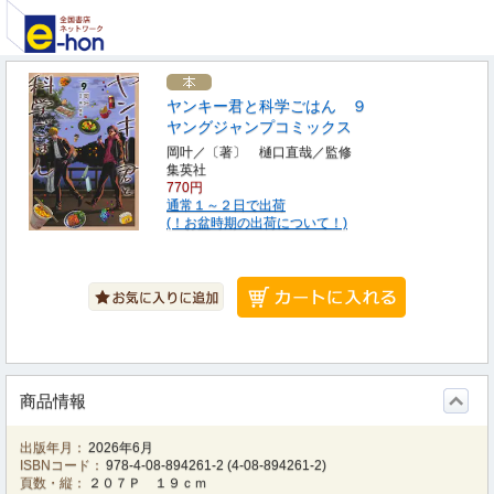
ヤンキー君と科学ごはん ９
ヤングジャンプコミックス
岡叶／〔著〕 樋口直哉／監修
集英社
770円
通常１～２日で出荷
(！お盆時期の出荷について！)
商品情報
出版年月：
2026年6月
ISBNコード：
978-4-08-894261-2
(
4-08-894261-2
)
頁数・縦：
２０７Ｐ １９ｃｍ