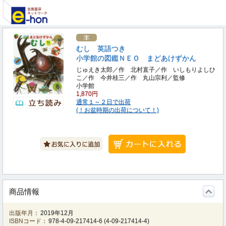
むし 英語つき
小学館の図鑑ＮＥＯ まどあけずかん
じゅえき太郎／作 北村直子／作 いしもりよしひ
こ／作 今井桂三／作 丸山宗利／監修
小学館
1,870円
通常１～２日で出荷
(！お盆時期の出荷について！)
商品情報
出版年月：
2019年12月
ISBNコード：
978-4-09-217414-6
(
4-09-217414-4
)