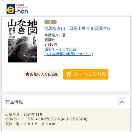
地図なき山 日高山脈４９日漂泊行
角幡唯介／著
新潮社
2,310円
通常１～２日で出荷
(！お盆時期の出荷について！)
商品情報
出版年月：
2024年11月
ISBNコード：
978-4-10-350232-6
(
4-10-350232-0
)
頁数・縦：
２８１Ｐ ２０ｃｍ