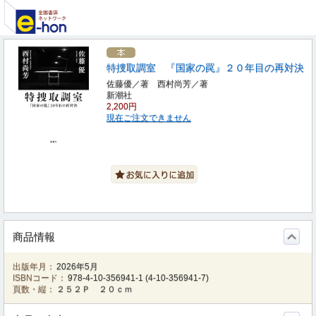
特捜取調室 『国家の罠』２０年目の再対決
佐藤優／著 西村尚芳／著
新潮社
2,200円
現在ご注文できません
商品情報
出版年月：
2026年5月
ISBNコード：
978-4-10-356941-1
(
4-10-356941-7
)
頁数・縦：
２５２Ｐ ２０ｃｍ