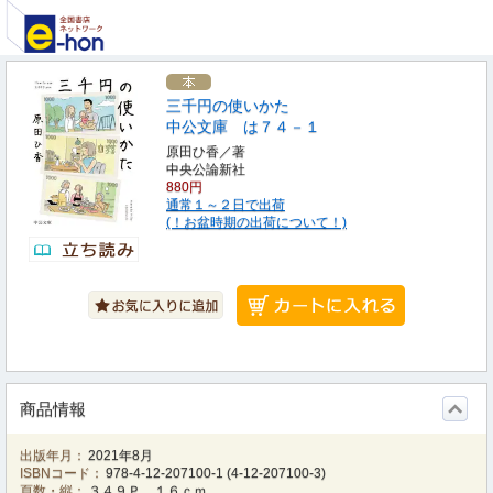
三千円の使いかた
中公文庫 は７４－１
原田ひ香／著
中央公論新社
880円
通常１～２日で出荷
(！お盆時期の出荷について！)
商品情報
出版年月：
2021年8月
ISBNコード：
978-4-12-207100-1
(
4-12-207100-3
)
頁数・縦：
３４９Ｐ １６ｃｍ