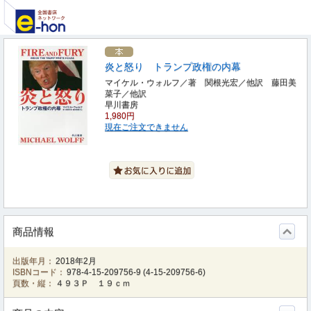
炎と怒り トランプ政権の内幕
マイケル・ウォルフ／著 関根光宏／他訳 藤田美
菜子／他訳
早川書房
1,980円
現在ご注文できません
商品情報
出版年月：
2018年2月
ISBNコード：
978-4-15-209756-9
(
4-15-209756-6
)
頁数・縦：
４９３Ｐ １９ｃｍ