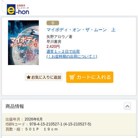
マイボディ・オン・ザ・ムーン 上
矢野アロウ／著
早川書房
2,420円
通常１～２日で出荷
(！お盆時期の出荷について！)
商品情報
出版年月：
2026年6月
ISBNコード：
978-4-15-210527-1
(
4-15-210527-5
)
頁数・縦：
５０１Ｐ １９ｃｍ