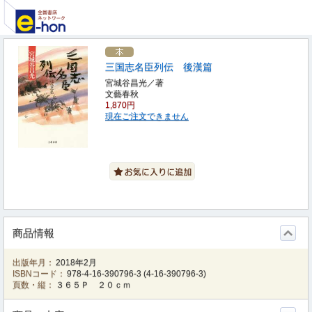
三国志名臣列伝 後漢篇
宮城谷昌光／著
文藝春秋
1,870円
現在ご注文できません
商品情報
出版年月：
2018年2月
ISBNコード：
978-4-16-390796-3
(
4-16-390796-3
)
頁数・縦：
３６５Ｐ ２０ｃｍ