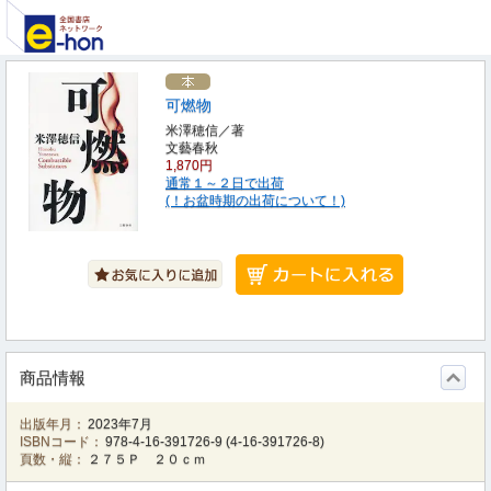
可燃物
米澤穂信／著
文藝春秋
1,870円
通常１～２日で出荷
(！お盆時期の出荷について！)
商品情報
出版年月：
2023年7月
ISBNコード：
978-4-16-391726-9
(
4-16-391726-8
)
頁数・縦：
２７５Ｐ ２０ｃｍ