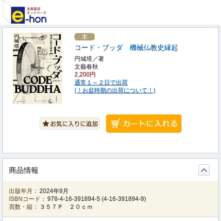
コード・ブッダ 機械仏教史縁起
円城塔／著
文藝春秋
2,200円
通常１～２日で出荷
(！お盆時期の出荷について！)
商品情報
出版年月：
2024年9月
ISBNコード：
978-4-16-391894-5
(
4-16-391894-9
)
頁数・縦：
３５７Ｐ ２０ｃｍ