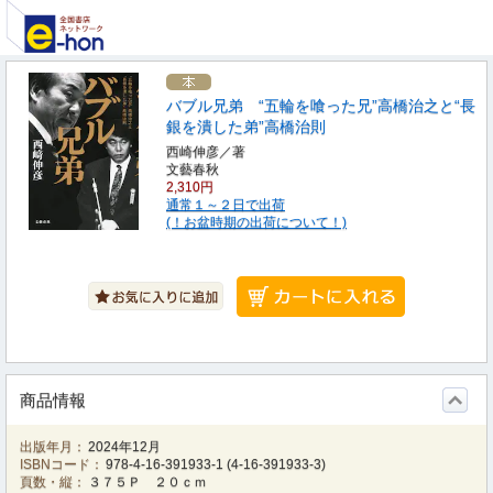
バブル兄弟 “五輪を喰った兄”高橋治之と“長
銀を潰した弟”高橋治則
西崎伸彦／著
文藝春秋
2,310円
通常１～２日で出荷
(！お盆時期の出荷について！)
商品情報
出版年月：
2024年12月
ISBNコード：
978-4-16-391933-1
(
4-16-391933-3
)
頁数・縦：
３７５Ｐ ２０ｃｍ