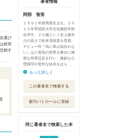
著者情報
阿部 智里
１９９１年群馬県生まれ。２０
１２年早稲田大学文化構想学部
在学中、２０歳という史上最年
后選び
少の若さで松本清張賞を受賞。
は絶世
デビュー作『烏に単は似合わな
交錯す
い』は八咫烏の世界を舞台に緻
密な世界設定を行い、微妙な心
理描写や意外な結末をはら …
もっと詳しく
亡霊の烏
この著者名で検索する
を
文藝春秋
題
新刊パトロールに登録
灯台を読む
文藝春秋
同じ著者名で検索した本
烏の緑羽
文藝春秋