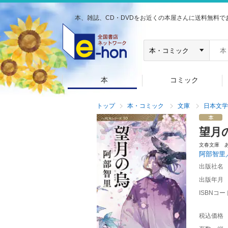
本、雑誌、CD・DVDをお近くの本屋さんに送料無料で
本
コミック
トップ
本・コミック
文庫
日本文学
望月
文春文庫 
阿部智里
出版社名
出版年月
ISBNコー
税込価格