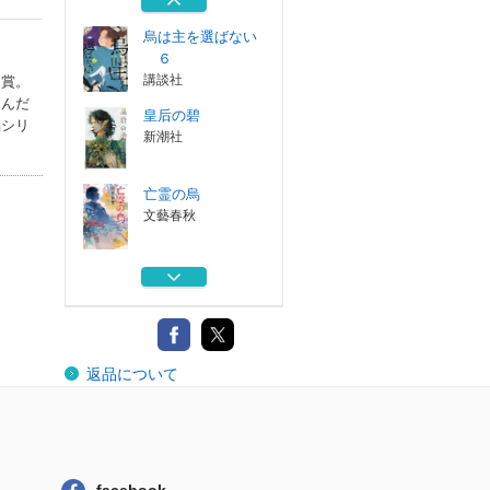
烏は主を選ばない
６
講談社
受賞。
らんだ
皇后の碧
烏シリ
新潮社
亡霊の烏
文藝春秋
灯台を読む
文藝春秋
烏の緑羽
返品について
文藝春秋
烏は主を選ばない
６
講談社