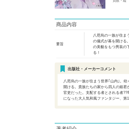
頁数・縦
商品内容
八咫烏の一族が住ま
の儀式が幕を開ける
要旨
の美貌をもつ男装の
る！
出版社・メーカーコメント
八咫烏の一族が住まう世界｢山内｣。
開ける。貴族たちの家から四人の姫君
官吏だった。支配する者とされる者??
になった大人気和風ファンタジー、第1
著者紹介