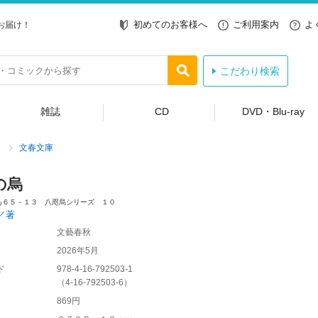
初めてのお客様へ
ご利用案内
よ
お届け！
こだわり検索
雑誌
CD
DVD・Blu-ray
文春文庫
の烏
あ６５－１３ 八咫烏シリーズ １０
／著
文藝春秋
2026年5月
ド
978-4-16-792503-1
（
4-16-792503-6
）
869円