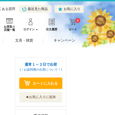
くある質問
最近見た商品
お気に入り
0
お受取り
ログイン
注文履歴
カート
店舗一覧
文具・雑貨
キャンペーン
通常１～２日で出荷
(！お盆時期の出荷について！)
カートに入れる
★お気に入りに追加