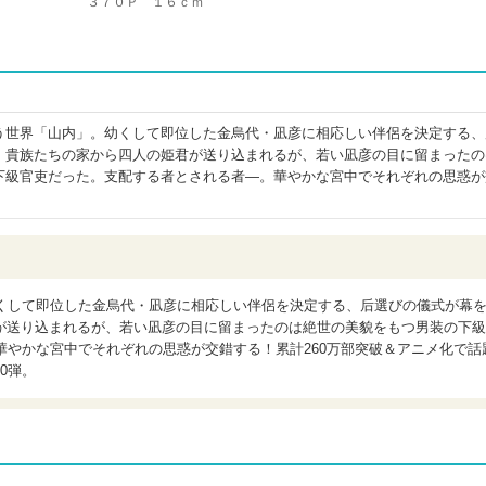
３７０Ｐ １６ｃｍ
う世界「山内」。幼くして即位した金烏代・凪彦に相応しい伴侶を決定する、
。貴族たちの家から四人の姫君が送り込まれるが、若い凪彦の目に留まったの
下級官吏だった。支配する者とされる者―。華やかな宮中でそれぞれの思惑が
幼くして即位した金烏代・凪彦に相応しい伴侶を決定する、后選びの儀式が幕
が送り込まれるが、若い凪彦の目に留まったのは絶世の美貌をもつ男装の下級
華やかな宮中でそれぞれの思惑が交錯する！累計260万部突破＆アニメ化で話
0弾。