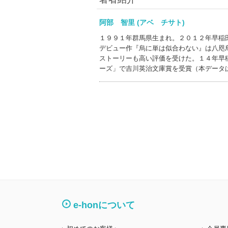
阿部 智里 (アベ チサト)
１９９１年群馬県生まれ。２０１２年早稲
デビュー作『烏に単は似合わない』は八咫
ストーリーも高い評価を受けた。１４年早
ーズ」で吉川英治文庫賞を受賞（本データ
e-honについて