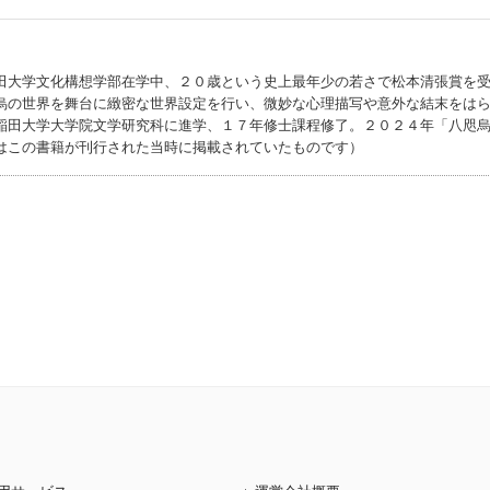
田大学文化構想学部在学中、２０歳という史上最年少の若さで松本清張賞を
烏の世界を舞台に緻密な世界設定を行い、微妙な心理描写や意外な結末をは
稲田大学大学院文学研究科に進学、１７年修士課程修了。２０２４年「八咫
はこの書籍が刊行された当時に掲載されていたものです）