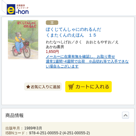
ぼくじてんしゃにのれるんだ
くまたくんのえほん １５
わたなべしげお／さく おおともやすお／え
あかね書房
1,650円
メーカーに在庫有無を確認し、お取り寄せ
通常1週間~4週間で出荷 ※品切れ等で入手できな
い場合もございます
商品情報
出版年月：
1989年3月
ISBNコード：
978-4-251-00055-2
(
4-251-00055-2
)