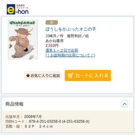
ぼうしをかぶったオニの子
川崎洋／作 飯野和好／絵
あかね書房
2,310円
通常１～２日で出荷
(！お盆時期の出荷について！)
商品情報
出版年月：
2008年7月
ISBNコード：
978-4-251-03256-0
(
4-251-03256-X
)
頁数・縦：
６２Ｐ ２４ｃｍ