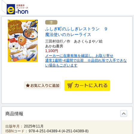
ふしぎ町のふしぎレストラン ９
魔法使いのカレーライス
三田村信行／作 あさくらまや／絵
あかね書房
1,100円
メーカーに在庫有無を確認し、お取り寄せ
通常1週間~4週間で出荷 ※品切れ等で入手できな
い場合もございます
商品情報
出版年月：
2025年11月
ISBNコード：
978-4-251-04389-4
(
4-251-04389-8
)