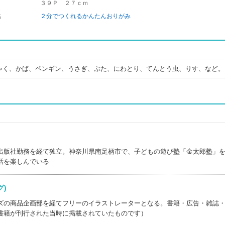
３９Ｐ ２７ｃｍ
名
２分でつくれるかんたんおりがみ
ゃく、かば、ペンギン、うさぎ、ぶた、にわとり、てんとう虫、りす、など。
出版社勤務を経て独立。神奈川県南足柄市で、子どもの遊び塾「金太郎塾」
活を楽しんでいる
ング)
ズの商品企画部を経てフリーのイラストレーターとなる。書籍・広告・雑誌
書籍が刊行された当時に掲載されていたものです）