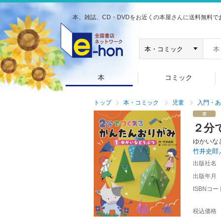
本、雑誌、CD・DVDをお近くの本屋さんに送料無料で
本
コミック
トップ
本・コミック
児童
入門・あ
２分
ゆかいな
竹井史郎
出版社名
出版年月
ISBNコー
税込価格