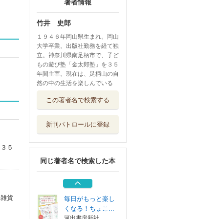
著者情報
竹井 史郎
１９４６年岡山県生まれ。岡山
大学卒業。出版社勤務を経て独
立。神奈川県南足柄市で、子ど
もの遊び塾「金太郎塾」を３５
年間主宰。現在は、足柄山の自
然の中の生活を楽しんでいる
２分でつくれるか
この著者名で検索する
んたんおりがみ...
あかね書房
新刊パトロールに登録
２分でつくれるか
んたんおりがみ...
を３５
あかね書房
同じ著者名で検索した本
２分でつくれるか
んたんおりがみ...
あかね書房
・雑貨
毎日がもっと楽し
くなる！ちょこ...
河出書房新社