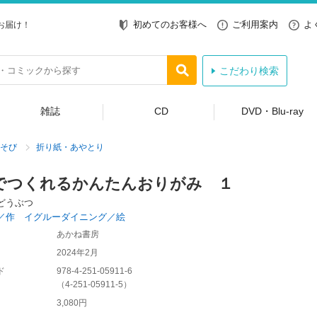
初めてのお客様へ
ご利用案内
よ
お届け！
こだわり検索
雑誌
CD
DVD・Blu-ray
そび
折り紙・あやとり
でつくれるかんたんおりがみ １
どうぶつ
／作 イグルーダイニング／絵
あかね書房
2024年2月
ド
978-4-251-05911-6
（
4-251-05911-5
）
3,080円