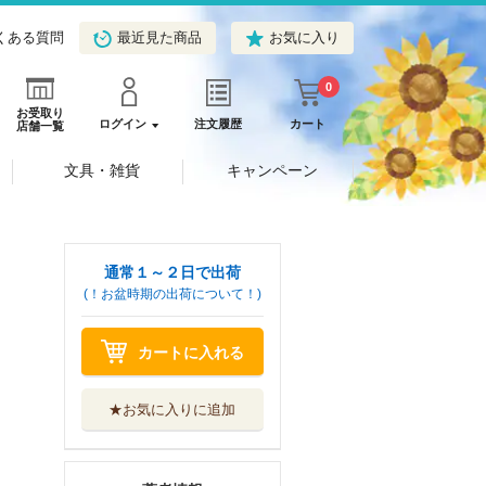
くある質問
最近見た商品
お気に入り
0
お受取り
ログイン
注文履歴
カート
店舗一覧
文具・雑貨
キャンペーン
通常１～２日で出荷
(！お盆時期の出荷について！)
カートに入れる
★お気に入りに追加