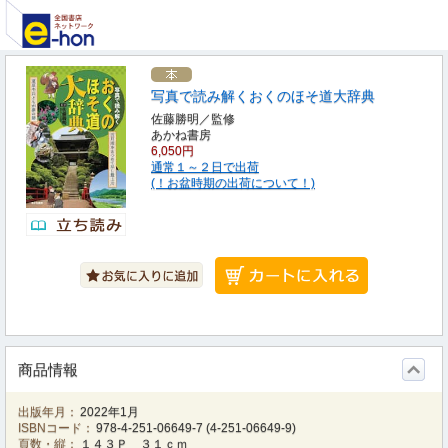
写真で読み解くおくのほそ道大辞典
佐藤勝明／監修
あかね書房
6,050円
通常１～２日で出荷
(！お盆時期の出荷について！)
商品情報
出版年月：
2022年1月
ISBNコード：
978-4-251-06649-7
(
4-251-06649-9
)
頁数・縦：
１４３Ｐ ３１ｃｍ