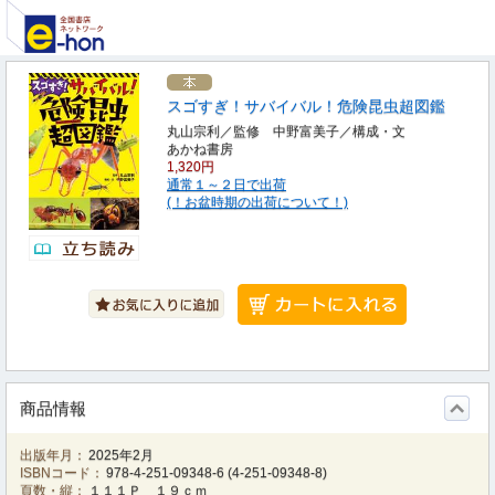
スゴすぎ！サバイバル！危険昆虫超図鑑
丸山宗利／監修 中野富美子／構成・文
あかね書房
1,320円
通常１～２日で出荷
(！お盆時期の出荷について！)
商品情報
出版年月：
2025年2月
ISBNコード：
978-4-251-09348-6
(
4-251-09348-8
)
頁数・縦：
１１１Ｐ １９ｃｍ