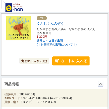
くんじくんのぞう
たかやまなおみ／ぶん なかのまさのり／え
あかね書房
1,320円
通常１～２日で出荷
(！お盆時期の出荷について！)
商品情報
出版年月：
2017年10月
ISBNコード：
978-4-251-09904-4
(
4-251-09904-4
)
頁数・縦：
〔３２Ｐ〕 ２０×２０ｃｍ