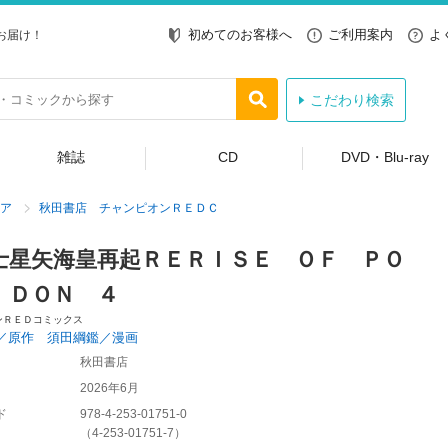
初めてのお客様へ
ご利用案内
よ
お届け！
こだわり検索
雑誌
CD
DVD・Blu-ray
ア
秋田書店 チャンピオンＲＥＤＣ
士星矢海皇再起ＲＥＲＩＳＥ ＯＦ ＰＯ
ＩＤＯＮ ４
ンＲＥＤコミックス
／原作 須田綱鑑／漫画
秋田書店
2026年6月
ド
978-4-253-01751-0
（
4-253-01751-7
）