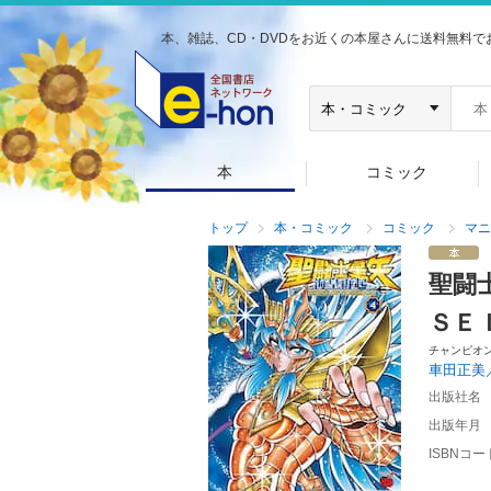
本、雑誌、CD・DVDをお近くの本屋さんに送料無料で
本
コミック
トップ
本・コミック
コミック
マニ
聖闘
ＳＥ
チャンピオ
車田正美
出版社名
出版年月
ISBNコー