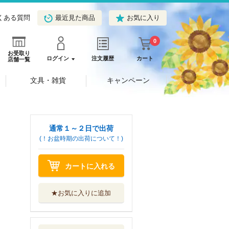
くある質問
最近見た商品
お気に入り
0
お受取り
ログイン
注文履歴
カート
店舗一覧
文具・雑貨
キャンペーン
通常１～２日で出荷
(！お盆時期の出荷について！)
カートに入れる
★お気に入りに追加
聖闘士星矢Ｆｉｎ
ａｌ Ｅｄｉｔ...
秋田書店