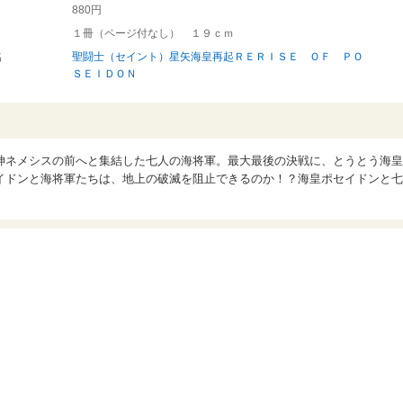
880円
１冊（ページ付なし） １９ｃｍ
名
聖闘士（セイント）星矢海皇再起ＲＥＲＩＳＥ ＯＦ ＰＯ
ＳＥＩＤＯＮ
神ネメシスの前へと集結した七人の海将軍。最大最後の決戦に、とうとう海皇
イドンと海将軍たちは、地上の破滅を阻止できるのか！？海皇ポセイドンと七